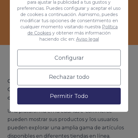
para ajustar la publicidad a tus gustos y
preferencias. Puedes configurar y aceptar el uso
de cookies a continuación. Asimismo, puedes
Ver casos de éxitos
modificar tus opciones de consentimiento en
cualquier momento visitando nuestra
Política
de Cookies
y obtener más información
haciendo clic en:
Aviso legal
Configurar
¿Qué es Google Shopping?
Rechazar todo
Google Shopping es el servicio que ofrece
Google que permite a los usuarios buscar y
Permitir Todo
comparar productos en línea
.
Una plataforma en la cual las e-commerce
pueden mostrar sus productos y los usuarios
pueden explorar una amplia gama de artículos
disponibles en diferentes tiendas en línea.