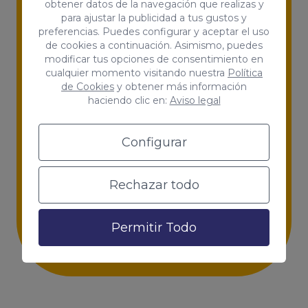
obtener datos de la navegación que realizas y
nuestras novedades!
para ajustar la publicidad a tus gustos y
preferencias. Puedes configurar y aceptar el uso
de cookies a continuación. Asimismo, puedes
modificar tus opciones de consentimiento en
cualquier momento visitando nuestra
Política
de Cookies
y obtener más información
email
haciendo clic en:
Aviso legal
Enviar
Configurar
Acepto las
condiciones generales y la política de
privacidad
Rechazar todo
Permitir Todo