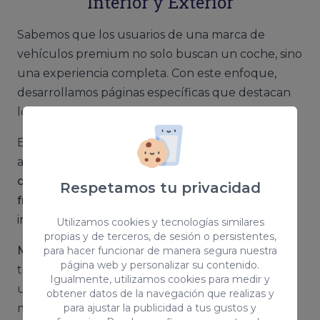
Interior y Exterior
Sabemos que los usuarios de una marca de
vehículos premium no solo buscan un coche, sino
una experiencia completa. Con este enfoque,
desarrollamos páginas específicas que destacan
los aspectos más buscados de cada modelo.
Estas páginas están diseñadas para captar la
atención de los usuarios,
ofreciendo información
detallada y resolviendo las dudas más
Respetamos tu privacidad
frecuentes
, lo que facilita la toma de decisiones
informadas.
Utilizamos cookies y tecnologías similares
propias y de terceros, de sesión o persistentes,
Motores:
Destacamos la potencia, eficiencia y
para hacer funcionar de manera segura nuestra
página web y personalizar su contenido.
tecnología avanzada de cada opción, ofreciendo
Igualmente, utilizamos cookies para medir y
una visión clara de las prestaciones que cada
obtener datos de la navegación que realizas y
para ajustar la publicidad a tus gustos y
motor puede aportar a la experiencia de