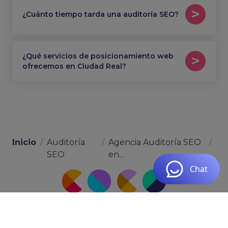
¿Cuánto tiempo tarda una auditoría SEO?
¿Qué servicios de posicionamiento web
ofrecemos en Ciudad Real?
Inicio
/
Auditoría
/
Agencia Auditoría SEO
/
SEO
en...
Calle Hoya del Enamorado, 111, Local 3, 35019 Las
Palmas de Gran Canaria, Las Palmas