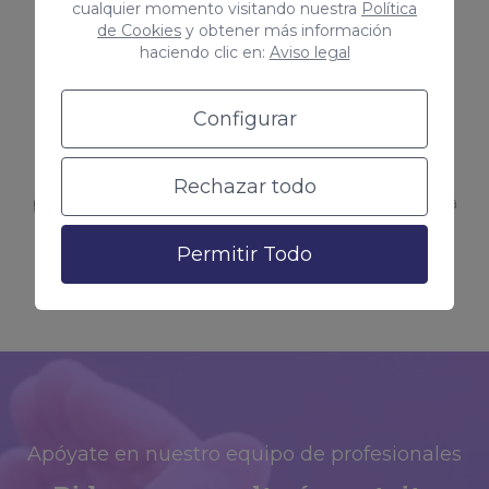
cualquier momento visitando nuestra
Política
Si has experimentado una caída en el ranking de
de Cookies
y obtener más información
haciendo clic en:
Aviso legal
tus palabras clave objetivo, puede ser un
indicador de que tu sitio web ha perdido
Configurar
relevancia para los motores de búsqueda. Una
auditoría SEO puede ayudarte a identificar los
Rechazar todo
posibles problemas y optimizar tu sitio web para
mejorar tu ranking en las palabras clave
Permitir Todo
importantes para tu negocio.
Apóyate en nuestro equipo de profesionales