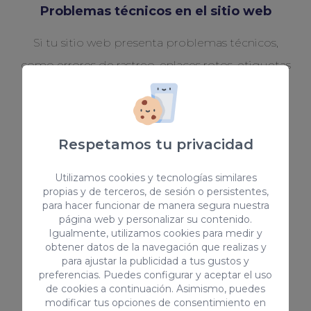
Problemas técnicos en el sitio web
Si tu sitio web presenta problemas técnicos,
como errores de rastreo, enlaces rotos, etiquetas
mal configuradas o problemas de velocidad de
carga, una auditoría SEO puede ayudarte a
identificar y solucionar estos problemas, lo que
Respetamos tu privacidad
puede tener un impacto positivo en tu
posicionamiento en los motores de búsqueda.
Utilizamos cookies y tecnologías similares
propias y de terceros, de sesión o persistentes,
para hacer funcionar de manera segura nuestra
página web y personalizar su contenido.
Igualmente, utilizamos cookies para medir y
obtener datos de la navegación que realizas y
para ajustar la publicidad a tus gustos y
preferencias. Puedes configurar y aceptar el uso
de cookies a continuación. Asimismo, puedes
Caída de palabras clave
modificar tus opciones de consentimiento en