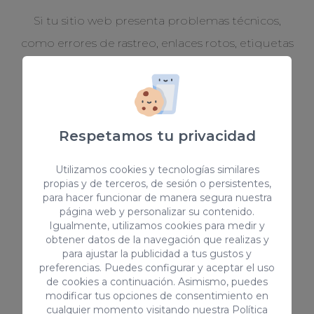
Si tu sitio web presenta problemas técnicos,
como errores de rastreo, enlaces rotos, etiquetas
mal configuradas o problemas de velocidad de
carga, una auditoría SEO puede ayudarte a
identificar y solucionar estos problemas, lo que
puede tener un impacto positivo en tu
Respetamos tu privacidad
posicionamiento en los motores de búsqueda.
Utilizamos cookies y tecnologías similares
propias y de terceros, de sesión o persistentes,
para hacer funcionar de manera segura nuestra
página web y personalizar su contenido.
Igualmente, utilizamos cookies para medir y
obtener datos de la navegación que realizas y
para ajustar la publicidad a tus gustos y
preferencias. Puedes configurar y aceptar el uso
Caída de palabras clave
de cookies a continuación. Asimismo, puedes
modificar tus opciones de consentimiento en
Si has experimentado una caída en el ranking de
cualquier momento visitando nuestra
Política