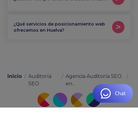
¿Qué servicios de posicionamiento web
ofrecemos en Huelva?
Inicio
/
Auditoría
/
Agencia Auditoría SEO
/
SEO
en...
Calle Hoya del Enamorado, 111, Local 3, 35019 Las
Palmas de Gran Canaria, Las Palmas