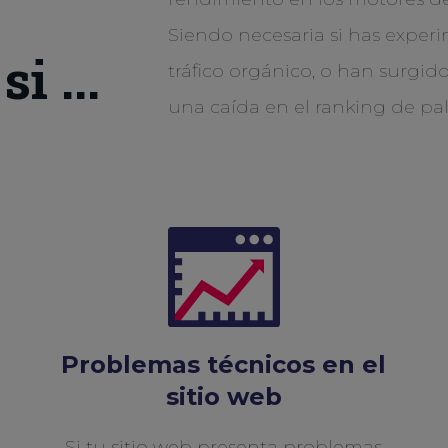
Siendo necesaria si has expe
i ...
tráfico orgánico, o han surgid
una caída en el ranking de pala
Problemas técnicos en el
sitio web
Si tu sitio web presenta problemas