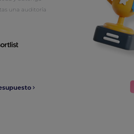
tas una auditoría
resupuesto