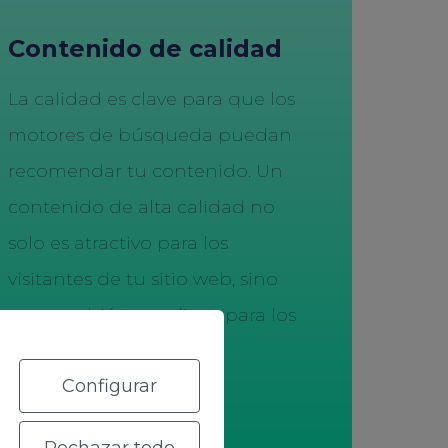
Contenido de calidad
La calidad es clave para que los
motores de búsqueda puedan
recomendar tu contenido. Un
contenido de alta calidad no
solo es atractivo para los
visitantes de tu sitio web, sino
que también es valioso para los
motores de búsqueda.
Configurar