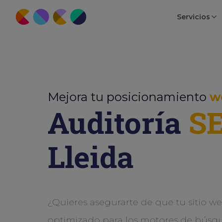
Servicios
Mejora tu posicionamiento
w
Auditoría
S
Lleida
¿Quieres asegurarte de que tu sitio w
optimizado para los motores de búsq