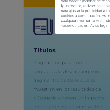
para hacer funcionar de man
Igualmente, utilizamos cooki
para ajustar la publicidad a 
cookies a continuación. Asi
cualquier momento visitand
haciendo clic en:
Aviso legal
Títulos
Al igual que pasa con las
etiquetas de descripción, son
fragmentos de texto que se
muestran en los resultados de
búsqueda y tienen un impacto
importante en la optimización