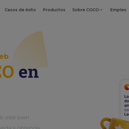
Casos de éxito
Productos
Sobre COCO
Empleo
eb
EO
en
eb esté bien
ueda y obtenga