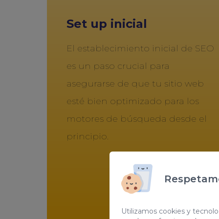
Set up inicial
El establecimiento inicial de SEO
es un paso crucial para
asegurarse de que tu sitio web
esté bien optimizado para los
motores de búsqueda desde el
principio.
Respetamo
Utilizamos cookies y tecnolog