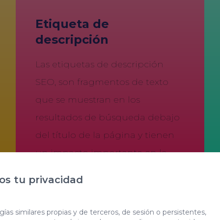
Etiqueta de
descripción
Las etiquetas de descripción
SEO, son fragmentos de texto
que se muestran en los
resultados de búsqueda debajo
del título de la página y tienen
un impacto importante en la
optimización de una página
s tu privacidad
web para los motores de
búsqueda.
ías similares propias y de terceros, de sesión o persistentes,