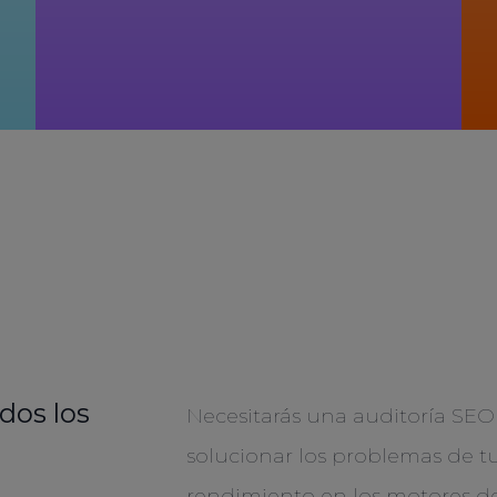
dos los
Necesitarás una auditoría SEO e
solucionar los problemas de tu
rendimiento en los motores d