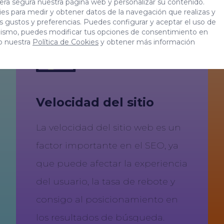
era segura nuestra página web y personalizar su contenido.
es para medir y obtener datos de la navegación que realizas y
tus gustos y preferencias. Puedes configurar y aceptar el uso de
mismo, puedes modificar tus opciones de consentimiento en
o nuestra
Política de Cookies
y obtener más información
Velocidad del sitio
La velocidad del sitio web es un
factor importante en el SEO, ya
que puede afectar la experiencia
del usuario, la tasa de rebote y
consigo al posicionamiento en
los resultados de búsqueda.