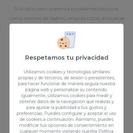
Si tu sitio web presenta problemas técnicos,
como errores de rastreo, enlaces rotos, etiquetas
mal configuradas o problemas de velocidad de
carga, una auditoría SEO puede ayudarte a
identificar y solucionar estos problemas, lo que
puede tener un impacto positivo en tu
Respetamos tu privacidad
posicionamiento en los motores de búsqueda.
Utilizamos cookies y tecnologías similares
propias y de terceros, de sesión o persistentes,
para hacer funcionar de manera segura nuestra
página web y personalizar su contenido.
Igualmente, utilizamos cookies para medir y
obtener datos de la navegación que realizas y
para ajustar la publicidad a tus gustos y
preferencias. Puedes configurar y aceptar el uso
Caída de palabras clave
de cookies a continuación. Asimismo, puedes
modificar tus opciones de consentimiento en
Si has experimentado una caída en el ranking de
cualquier momento visitando nuestra
Política