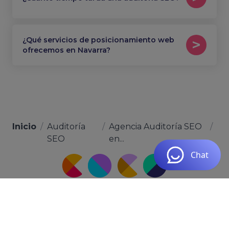
¿Qué servicios de posicionamiento web
ofrecemos en Navarra?
Inicio
/
Auditoría
/
Agencia Auditoría SEO
/
SEO
en...
Calle Hoya del Enamorado, 111, Local 3, 35019 Las
Palmas de Gran Canaria, Las Palmas