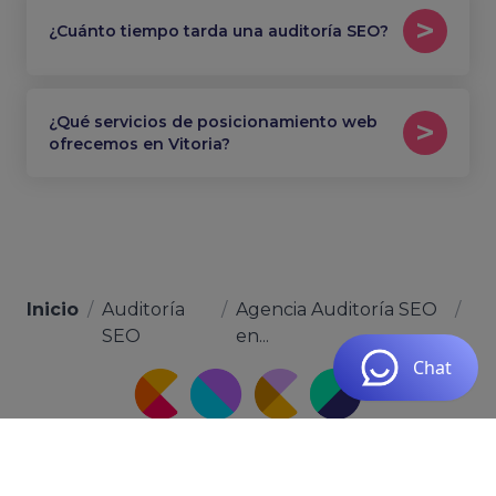
¿Cuánto tiempo tarda una auditoría SEO?
¿Qué servicios de posicionamiento web
ofrecemos en Vitoria?
Inicio
/
Auditoría
/
Agencia Auditoría SEO
/
SEO
en...
Calle Hoya del Enamorado, 111, Local 3, 35019 Las
Palmas de Gran Canaria, Las Palmas