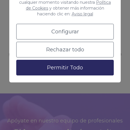
cualquier momento visitando nuestra
Política
Si has experimentado una caída en el ranking de
de Cookies
y obtener más información
haciendo clic en:
Aviso legal
tus palabras clave objetivo, puede ser un
indicador de que tu sitio web ha perdido
Configurar
relevancia para los motores de búsqueda. Una
auditoría SEO puede ayudarte a identificar los
Rechazar todo
posibles problemas y optimizar tu sitio web para
mejorar tu ranking en las palabras clave
Permitir Todo
importantes para tu negocio.
Apóyate en nuestro equipo de profesionales