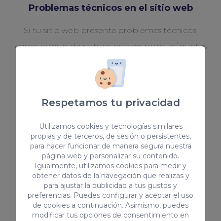
Problemas técnicos en el sitio web
Si tu sitio web presenta problemas técnicos,
como errores de rastreo, enlaces rotos, etiquetas
mal configuradas o problemas de velocidad de
carga, una auditoría SEO puede ayudarte a
identificar y solucionar estos problemas, lo que
Respetamos tu privacidad
puede tener un impacto positivo en tu
posicionamiento en los motores de búsqueda.
Utilizamos cookies y tecnologías similares
propias y de terceros, de sesión o persistentes,
para hacer funcionar de manera segura nuestra
página web y personalizar su contenido.
Igualmente, utilizamos cookies para medir y
obtener datos de la navegación que realizas y
para ajustar la publicidad a tus gustos y
preferencias. Puedes configurar y aceptar el uso
de cookies a continuación. Asimismo, puedes
Caída de palabras clave
modificar tus opciones de consentimiento en