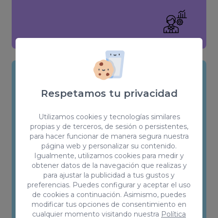
SEO Content
Respetamos tu privacidad
Desarrollaremos contenido de alta
Utilizamos cookies y tecnologías similares
calidad y relevante que atraiga a tu
propias y de terceros, de sesión o persistentes,
para hacer funcionar de manera segura nuestra
público objetivo y se posicione bien en
página web y personalizar su contenido.
los motores de búsqueda. Tenemos
Igualmente, utilizamos cookies para medir y
profesionales en español, inglés y
obtener datos de la navegación que realizas y
alemán in-house para cubrir el
para ajustar la publicidad a tus gustos y
preferencias. Puedes configurar y aceptar el uso
mercado internacional.
de cookies a continuación. Asimismo, puedes
modificar tus opciones de consentimiento en
cualquier momento visitando nuestra
Política