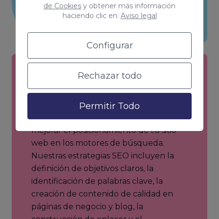
de Cookies
y obtener más información
haciendo clic en:
Aviso legal
Configurar
Rechazar todo
Estrategia SEO
Desarrollaremos un plan de acción
Permitir Todo
detallado que describe cómo se va a
mejorar el posicionamiento de tu sitio
web en los motores de búsqueda.
Nuestras estrategias SEO incluyen la
definición de objetivos claros, la
identificación de palabras clave, la
creación de contenido de calidad en
páginas de negocio y blog, la