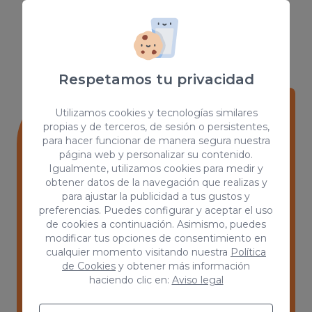
VER TODOS
Respetamos tu privacidad
Utilizamos cookies y tecnologías similares
propias y de terceros, de sesión o persistentes,
Web & App Development
para hacer funcionar de manera segura nuestra
página web y personalizar su contenido.
Desarrollo web a medida y
Igualmente, utilizamos cookies para medir y
personalizado con la tecnología ACAI
obtener datos de la navegación que realizas y
CODE y con acceso completo a la ACAI
para ajustar la publicidad a tus gustos y
preferencias. Puedes configurar y aceptar el uso
Suite para todos los clientes.
de cookies a continuación. Asimismo, puedes
modificar tus opciones de consentimiento en
Ver más
cualquier momento visitando nuestra
Política
de Cookies
y obtener más información
haciendo clic en:
Aviso legal