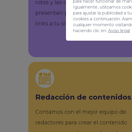
para hacer funcionar de man
rotos y las oportunidades que se
Igualmente, utilizamos cooki
presentan para generar nuevos
para ajustar la publicidad a 
cookies a continuación. Asi
links a tu sitio web.
cualquier momento visitand
haciendo clic en:
Aviso legal
Redacción de contenidos
Contamos con el mejor equipo de
redactores para crear el contenido