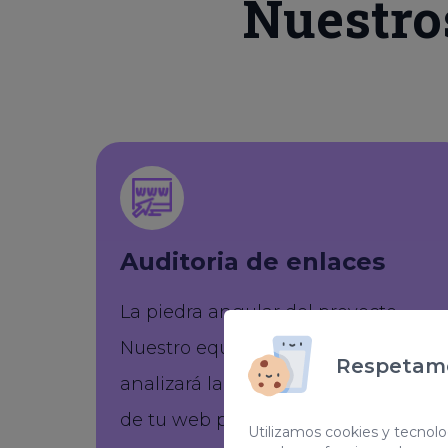
Nuestro
Auditoria de enlaces
La piedra angular del proyecto.
Nuestro equipo de expertos,
Respetamo
analizará la calidad de los enlaces
de tu web para detectar los enlaces
Utilizamos cookies y tecnolog