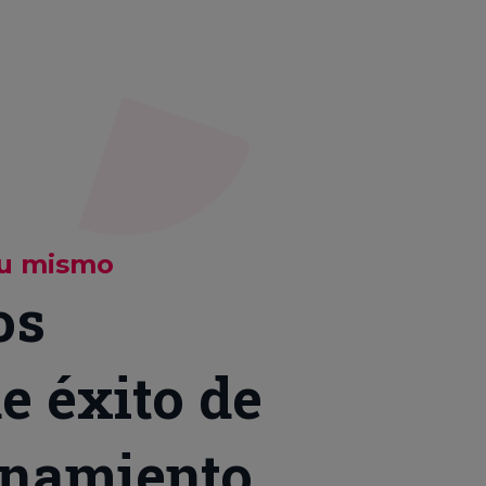
u mismo
os
e éxito de
onamiento