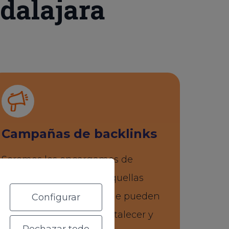
dalajara
Campañas de backlinks
Seremos los encargamos de
estudiar y seleccionar aquellas
webs, medios y blogs que pueden
Configurar
ser interesantes para fortalecer y