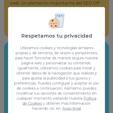
web. Un elemento importante del SEO Off
Page donde aportaremos valor, relevancia y
utilizada con el fin de generar el mayor
número de enlaces hacia tu web.
Respetamos tu privacidad
Utilizamos cookies y tecnologías similares
propias y de terceros, de sesión o persistentes,
para hacer funcionar de manera segura nuestra
página web y personalizar su contenido.
Igualmente, utilizamos cookies para medir y
Seguimiento de enlaces
obtener datos de la navegación que realizas y
para ajustar la publicidad a tus gustos y
preferencias. Puedes configurar y aceptar el uso
No solo ponemos en marcha tu proyecto,
de cookies a continuación. Asimismo, puedes
también realizamos un seguimiento
modificar tus opciones de consentimiento en
cualquier momento visitando nuestra
Política
exhaustivo de los enlaces. Observamos
de Cookies
y obtener más información
cómo están funcionando, analizamos el
haciendo clic en:
Aviso legal