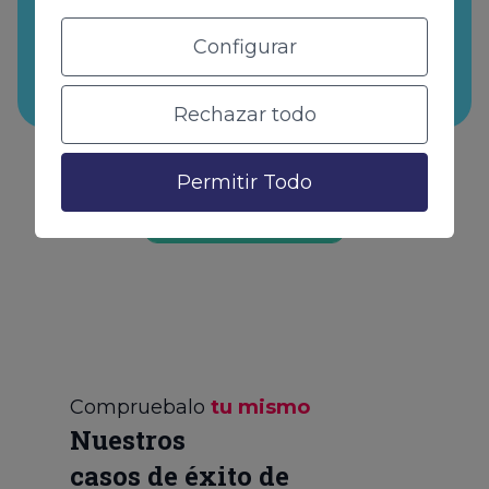
grado de autoridad que están obteniendo y
Configurar
optimizamos las campañas en base a los
resultados obtenidos.
Rechazar todo
Permitir Todo
Otros servicios
Compruebalo
tu mismo
Nuestros
casos de éxito de