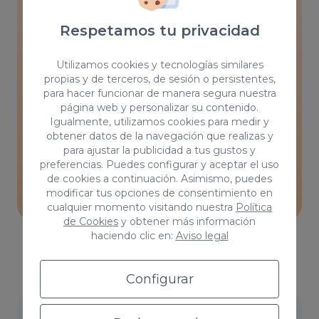
4. Linkbuilding
Respetamos tu privacidad
La construcción de enlaces son otro
Utilizamos cookies y tecnologías similares
elemento clave en el SEO local.
propias y de terceros, de sesión o persistentes,
para hacer funcionar de manera segura nuestra
Orientaremos el link building hacia una
página web y personalizar su contenido.
Igualmente, utilizamos cookies para medir y
segmentación local para detectar las
obtener datos de la navegación que realizas y
mejores oportunidades de la zona y mimar
para ajustar la publicidad a tus gustos y
preferencias. Puedes configurar y aceptar el uso
las relaciones para aumentar la autoridad
de cookies a continuación. Asimismo, puedes
de tu sitio web.
modificar tus opciones de consentimiento en
cualquier momento visitando nuestra
Política
de Cookies
y obtener más información
haciendo clic en:
Aviso legal
Configurar