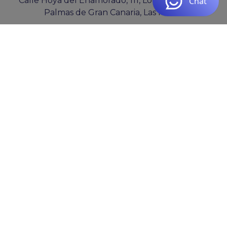
Calle Hoya del Enamorado, 111, Local 3, 35019 Las
Palmas de Gran Canaria, Las Palmas
ESPAÑA: (+34) 828 68 09 00
COLOMBIA: (+57) 301 7855687
clientes@cocosolution.com
De lunes a jueves de 09:00 a 16:00 y viernes de
09:00 a 15:00
B76365519
COCO SOLUTION SL
PYME INNOVADORA
Válido entre 29/04/2026- 28/04/2029