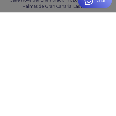
Calle Hoya del Enamorado, 111, Local 3, 35019 Las
Palmas de Gran Canaria, Las Palmas
ESPAÑA: (+34) 828 68 09 00
COLOMBIA: (+57) 301 7855687
clientes@cocosolution.com
De lunes a jueves de 09:00 a 16:00 y viernes de
09:00 a 15:00
B76365519
COCO SOLUTION SL
PYME INNOVADORA
Válido entre 29/04/2026- 28/04/2029