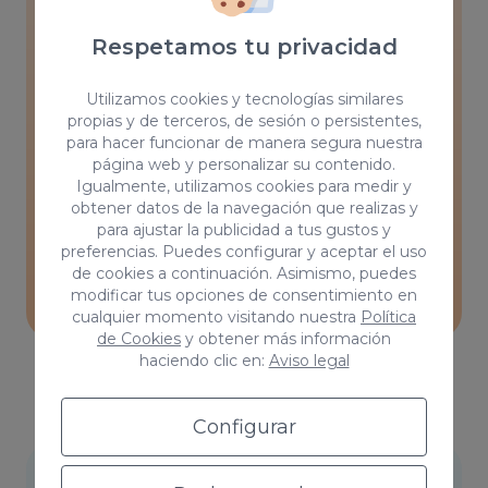
4. Linkbuilding
Respetamos tu privacidad
La construcción de enlaces son otro
Utilizamos cookies y tecnologías similares
elemento clave en el SEO local.
propias y de terceros, de sesión o persistentes,
para hacer funcionar de manera segura nuestra
Orientaremos el link building hacia una
página web y personalizar su contenido.
Igualmente, utilizamos cookies para medir y
segmentación local para detectar las
obtener datos de la navegación que realizas y
mejores oportunidades de la zona y mimar
para ajustar la publicidad a tus gustos y
preferencias. Puedes configurar y aceptar el uso
las relaciones para aumentar la autoridad
de cookies a continuación. Asimismo, puedes
de tu sitio web.
modificar tus opciones de consentimiento en
cualquier momento visitando nuestra
Política
de Cookies
y obtener más información
haciendo clic en:
Aviso legal
Configurar