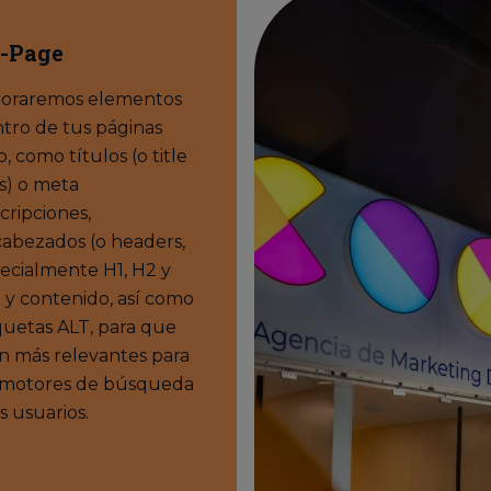
-Page
oraremos elementos
tro de tus páginas
, como títulos (o title
s) o meta
cripciones,
abezados (o headers,
ecialmente H1, H2 y
 y contenido, así como
quetas ALT, para que
n más relevantes para
 motores de búsqueda
os usuarios.