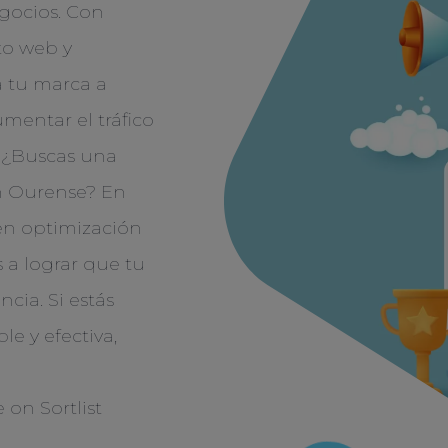
egocios. Con
to web y
 tu marca a
umentar el tráfico
. ¿Buscas una
en Ourense? En
en optimización
a lograr que tu
cia. Si estás
e y efectiva,