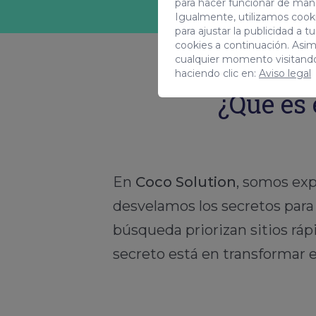
para hacer funcionar de man
Igualmente, utilizamos cooki
para ajustar la publicidad a 
cookies a continuación. Asi
cualquier momento visitand
haciendo clic en:
Aviso legal
¿Qué es 
En
Coco Solution
, somos ex
desvelamos los secretos para 
búsqueda priorizan sitios ráp
secreto está en transformar e