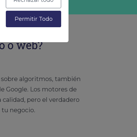
Rechazar todo
Permitir Todo
co o web?
 sobre algoritmos, también
 de Google. Los motores de
 calidad, pero el verdadero
a tu negocio.