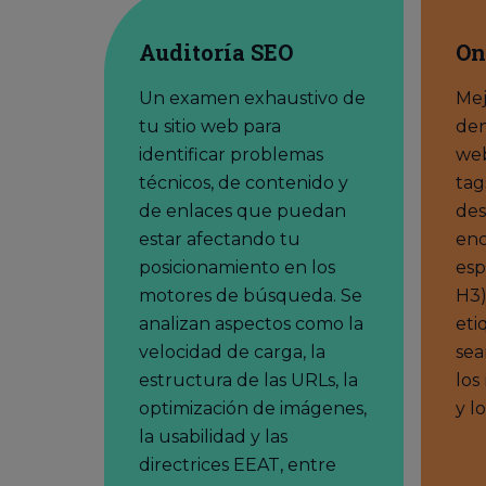
Auditoría SEO
On
Un examen exhaustivo de
Mej
tu sitio web para
den
identificar problemas
web
técnicos, de contenido y
tag
de enlaces que puedan
des
estar afectando tu
enc
posicionamiento en los
esp
motores de búsqueda. Se
H3)
analizan aspectos como la
eti
velocidad de carga, la
sea
estructura de las URLs, la
los
optimización de imágenes,
y l
la usabilidad y las
directrices EEAT, entre