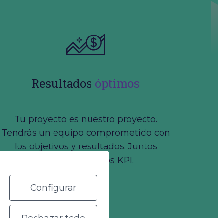
Resultados
óptimos
Tu proyecto es nuestro proyecto.
Tendrás un equipo comprometido con
los objetivos y resultados. Juntos
iremos a por esos KPI.
Configurar