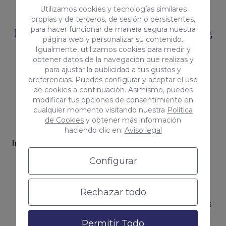
Utilizamos cookies y tecnologías similares
SUBVENCIONES PARA LA
propias y de terceros, de sesión o persistentes,
para hacer funcionar de manera segura nuestra
MEJORA DE LA COMPETITIVIDAD,
página web y personalizar su contenido.
LA SOSTENIBILIDAD, LA
Igualmente, utilizamos cookies para medir y
obtener datos de la navegación que realizas y
CREACIÓN Y EL CRECIMIENTO
para ajustar la publicidad a tus gustos y
EMPRESARIAL DE CANARIAS
preferencias. Puedes configurar y aceptar el uso
de cookies a continuación. Asimismo, puedes
modificar tus opciones de consentimiento en
cualquier momento visitando nuestra
Política
de Cookies
y obtener más información
haciendo clic en:
Aviso legal
Inicio
/
Kit Digital
/
Subvenciones
/
Configurar
Rechazar todo
Calle Hoya del Enamorado, 111, Local 3, 35019 Las
Palmas de Gran Canaria, Las Palmas
Permitir Todo