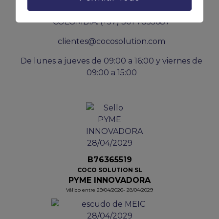
ESPAÑA: (+34) 828 68 09 00
COLOMBIA: (+57) 301 7855687
clientes@cocosolution.com
De lunes a jueves de 09:00 a 16:00 y viernes de
09:00 a 15:00
B76365519
COCO SOLUTION SL
PYME INNOVADORA
Válido entre 29/04/2026- 28/04/2029