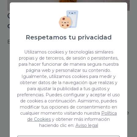
Coco Solution como tu agencia de
comunicación en Guadalajara
Respetamos tu privacidad
En Coco Solution te ayudamos con:
Utilizamos cookies y tecnologías similares
Tu comunicación corporativa:
Te ayudamos
propias y de terceros, de sesión o persistentes,
a desarrollar una buena estrategia
para hacer funcionar de manera segura nuestra
página web y personalizar su contenido.
corporativa para construir tu marca y
Igualmente, utilizamos cookies para medir y
mejorar tu posicionamiento y reputación.
obtener datos de la navegación que realizas y
Nos encargaremos de definir tu branding y
para ajustar la publicidad a tus gustos y
preferencias. Puedes configurar y aceptar el uso
de diferenciarte de la competencia.
de cookies a continuación. Asimismo, puedes
El Marketing:
Definimos una estrategia para
modificar tus opciones de consentimiento en
determinar un buen plan de marketing o de
cualquier momento visitando nuestra
Política
de Cookies
y obtener más información
una acción puntual para tu negocio.
haciendo clic en:
Aviso legal
Potenciar tu marca en las redes sociales
: