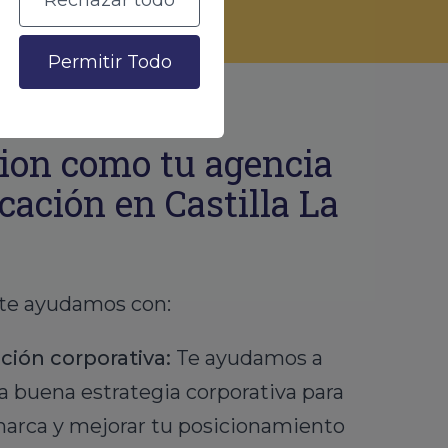
Rechazar todo
Permitir Todo
ion como tu agencia
ación en Castilla La
 te ayudamos con:
ión corporativa:
Te ayudamos a
na buena estrategia corporativa para
marca y mejorar tu posicionamiento