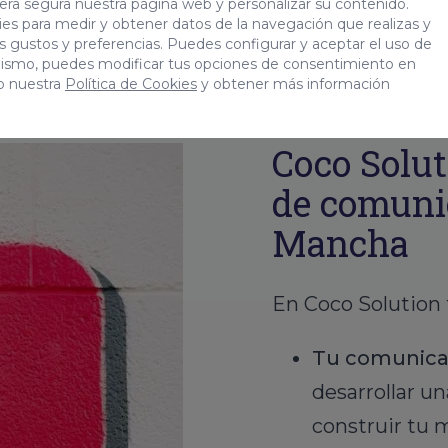
era segura nuestra página web y personalizar su contenido.
es para medir y obtener datos de la navegación que realizas y
tus gustos y preferencias. Puedes configurar y aceptar el uso de
mismo, puedes modificar tus opciones de consentimiento en
o nuestra
Política de Cookies
y obtener más información
Coco Solut
de comunic
Mancha
En Coco Solution
Tu comunicac
desarrollar u
construir tu 