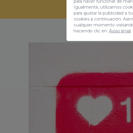
para hacer funcionar de man
Igualmente, utilizamos cooki
para ajustar la publicidad a 
cookies a continuación. Asi
cualquier momento visitand
haciendo clic en:
Aviso legal