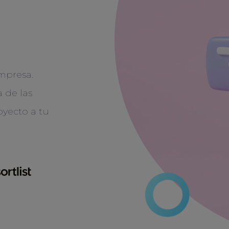
mpresa.
 de las
oyecto a tu