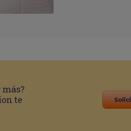
r más?
ion te
Solic