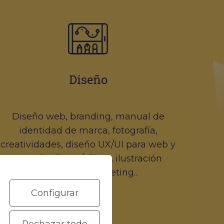
Diseño
Diseño web, branding, manual de
identidad de marca, fotografía,
creatividades, diseño UX/UI para web y
app, diseño on/offline, ilustración
aplicada a marketing...
Configurar