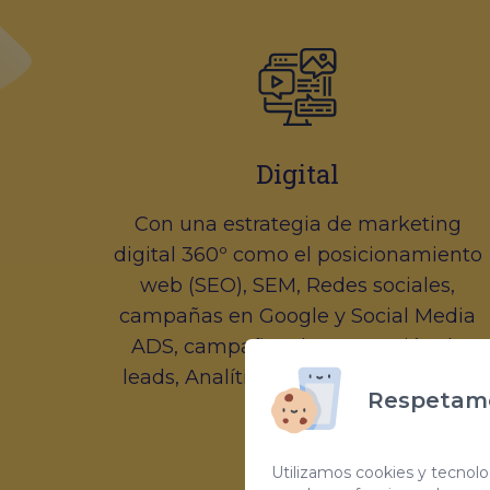
Digital
Con una estrategia de marketing
digital 360º como el posicionamiento
web (SEO), SEM, Redes sociales,
campañas en Google y Social Media
ADS, campañas de generación de
leads, Analítica web y reporting etc.
Respetamo
Utilizamos cookies y tecnolog