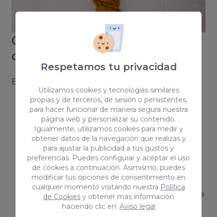
Coco Solution como tu agencia de
comunicación en Vitoria
Respetamos tu privacidad
En Coco Solution te ayudamos con:
Utilizamos cookies y tecnologías similares
propias y de terceros, de sesión o persistentes,
Tu comunicación corporativa:
Te ayudamos
para hacer funcionar de manera segura nuestra
a desarrollar una buena estrategia
página web y personalizar su contenido.
corporativa para construir tu marca y
Igualmente, utilizamos cookies para medir y
obtener datos de la navegación que realizas y
mejorar tu posicionamiento y reputación.
para ajustar la publicidad a tus gustos y
Nos encargaremos de definir tu branding y
preferencias. Puedes configurar y aceptar el uso
de cookies a continuación. Asimismo, puedes
de diferenciarte de la competencia.
modificar tus opciones de consentimiento en
El Marketing:
Definimos una estrategia para
cualquier momento visitando nuestra
Política
determinar un buen plan de marketing o de
de Cookies
y obtener más información
haciendo clic en:
Aviso legal
una acción puntual para tu negocio.