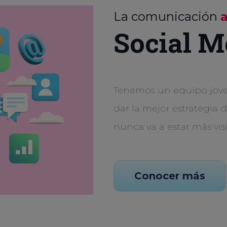
La comunicación
Social M
Tenemos un equipo joven
dar la mejor estrategia 
nunca va a estar más vis
Conocer más