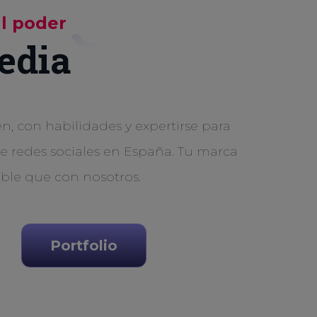
al poder
edia
, con habilidades y expertirse para
de redes sociales en España. Tu marca
ible que con nosotros.
Portfolio