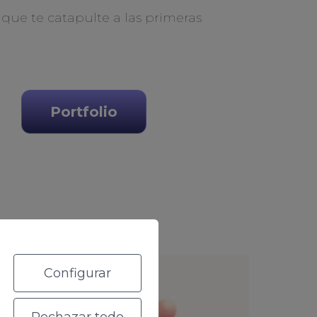
 que te catapulte a las primeras
Portfolio
Configurar