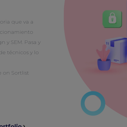
oria que va a
sicionamiento
gn y SEM. Pasa y
e técnicos y lo
ortfolio