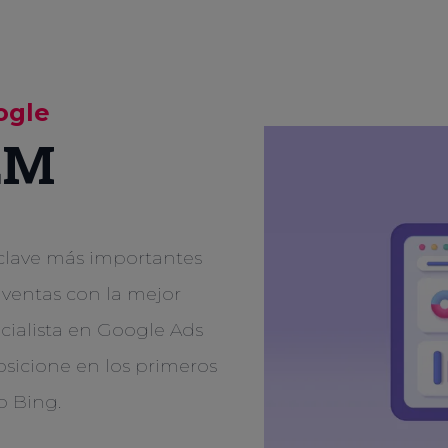
ogle
EM
 clave más importantes
entas con la mejor
cialista en Google Ads
sicione en los primeros
o Bing.