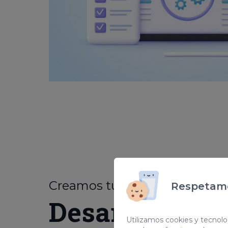
Creamos tu web
personaliz
Respetamo
Desarrollo we
Utilizamos cookies y tecnolog