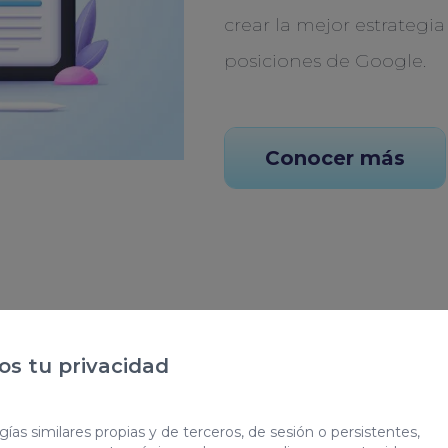
crear la mejor estrategia
posiciones de Google.
Conocer más
ada
s tu privacidad
b
ías similares propias y de terceros, de sesión o persistentes,