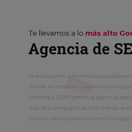
Te llevamos a lo
más alto Go
Agencia de S
Te explicamos y llevamos tus palabras
donde se merecen y aumentamos tus v
estrategia SEM. Somos la agencia espe
que va a conseguir que tu marca se po
puestos de buscadores como Google 