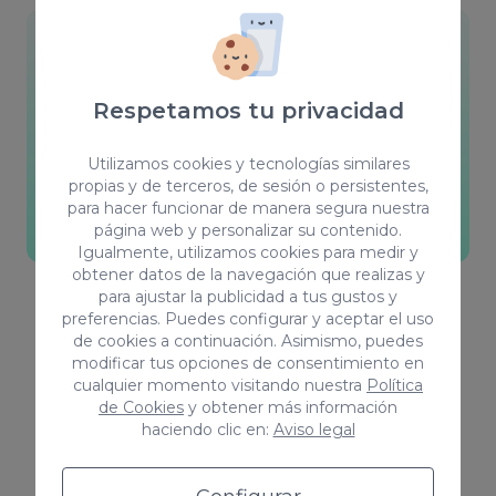
Camaleónicos
Somos fieles defensores de la formación para
Respetamos tu privacidad
crecer como profesionales, nos adaptamos a
cada cliente y buscamos la forma de trabajar
Utilizamos cookies y tecnologías similares
que más se adecue a cada uno.
propias y de terceros, de sesión o persistentes,
para hacer funcionar de manera segura nuestra
página web y personalizar su contenido.
Visita nuestro blog
Igualmente, utilizamos cookies para medir y
obtener datos de la navegación que realizas y
para ajustar la publicidad a tus gustos y
preferencias. Puedes configurar y aceptar el uso
de cookies a continuación. Asimismo, puedes
modificar tus opciones de consentimiento en
cualquier momento visitando nuestra
Política
de Cookies
y obtener más información
haciendo clic en:
Aviso legal
Sobre nosotros
¿Quiénes somos?