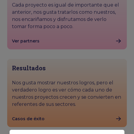
Cada proyecto es igual de importante que el
anterior, nos gusta tratarlos como nuestros,
nos encariñamos y disfrutamos de verlo
tomar forma poco a poco.
Ver partners
Resultados
Nos gusta mostrar nuestros logros, pero el
verdadero logro es ver cómo cada uno de
nuestros proyectos crecen y se convierten en
referentes de sus sectores.
Casos de éxito