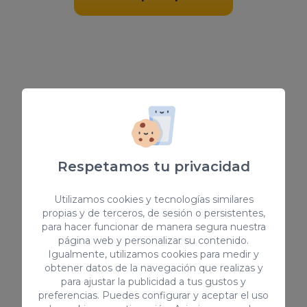
Descubre todos nuestros
servicios de publicidad de pago
Respetamos tu privacidad
Utilizamos cookies y tecnologías similares
Social Ads
propias y de terceros, de sesión o persistentes,
para hacer funcionar de manera segura nuestra
página web y personalizar su contenido.
¿Quieres llegar a más clientes y
Igualmente, utilizamos cookies para medir y
obtener datos de la navegación que realizas y
aumentar tus ventas? Social ads
para ajustar la publicidad a tus gustos y
son la solución perfecta para ti.
preferencias. Puedes configurar y aceptar el uso