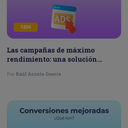
SEM
Las campañas de máximo
rendimiento: una solución
eficiente para tu publicidad
Por
Raúl Acosta Guerra
online