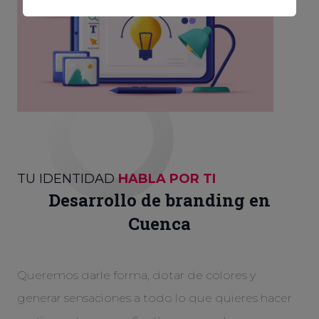
TU IDENTIDAD
HABLA POR TI
Desarrollo de branding en
Cuenca
Queremos darle forma, dotar de colores y
generar sensaciones a todo lo que quieres hacer