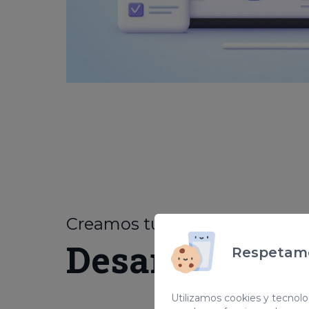
Creamos tu web
personaliz
Desarrollo we
Respetamo
Utilizamos cookies y tecnolog