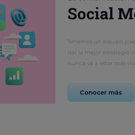
Social M
Tenemos un equipo joven
dar la mejor estrategia 
nunca va a estar más vis
Conocer más