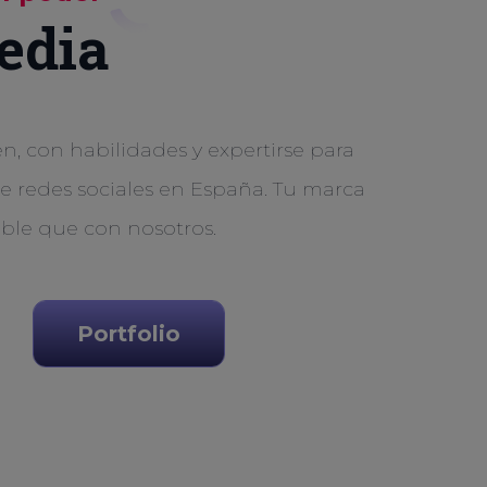
edia
, con habilidades y expertirse para
de redes sociales en España. Tu marca
ible que con nosotros.
Portfolio