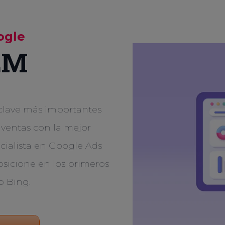
ogle
EM
 clave más importantes
entas con la mejor
cialista en Google Ads
sicione en los primeros
o Bing.