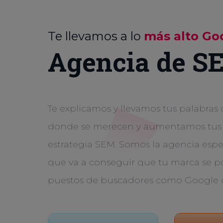
Te llevamos a lo
más alto Go
Agencia de S
Te explicamos y llevamos tus palabras
donde se merecen y aumentamos tus v
estrategia SEM. Somos la agencia espe
que va a conseguir que tu marca se po
puestos de buscadores como Google 