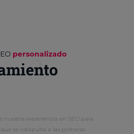
SEO
personalizado
amiento
a nuestra experiencia en SEO para
 que te catapulte a las primeras