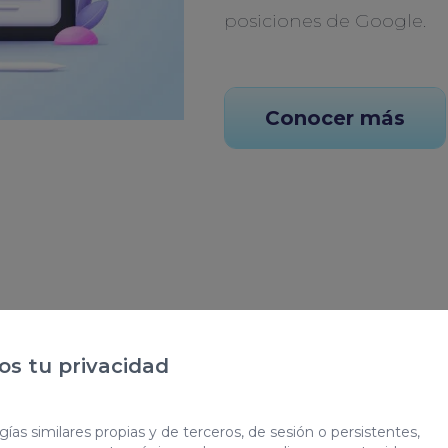
posiciones de Google.
Conocer más
ada
b
s tu privacidad
ías similares propias y de terceros, de sesión o persistentes,