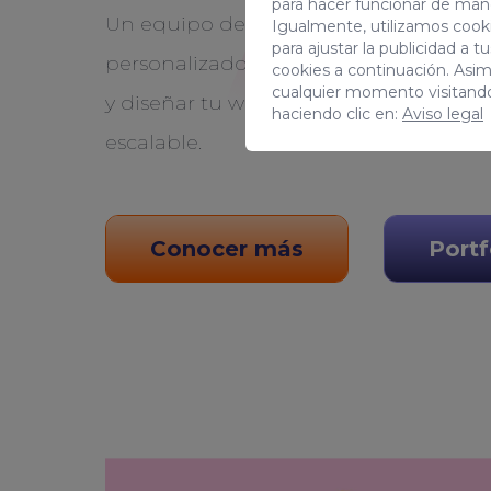
para hacer funcionar de man
Un equipo de profesionales para crea
Igualmente, utilizamos cooki
para ajustar la publicidad a 
personalizado del mercado. Nos encar
cookies a continuación. Asi
cualquier momento visitand
y diseñar tu web en España totalment
haciendo clic en:
Aviso legal
escalable.
Conocer más
Portf