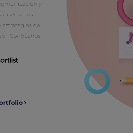
comunicación y
, diseñamos,
 estrategias de
dad. ¡Conócenos!
ortfolio