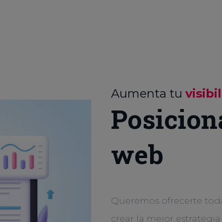
Aumenta tu
visibi
Posicion
web
Queremos ofrecerte tod
crear la mejor estrategia