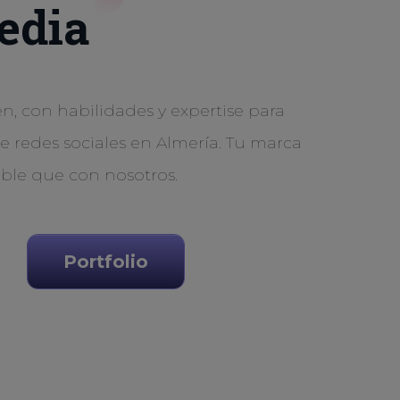
edia
, con habilidades y expertise para
de redes sociales en Almería. Tu marca
ible que con nosotros.
Portfolio