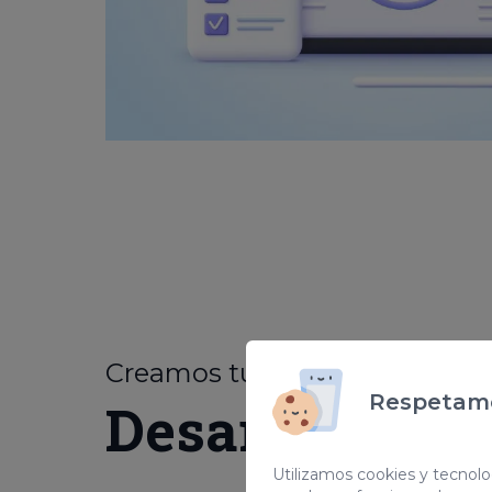
Creamos tu web
personaliz
Respetamo
Desarrollo we
Utilizamos cookies y tecnolog