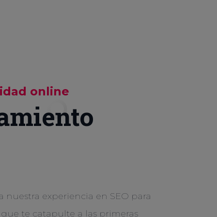
lidad online
amiento
a nuestra experiencia en SEO para
 que te catapulte a las primeras