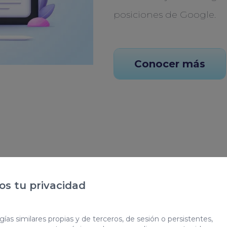
posiciones de Google.
Conocer más
ada
s tu privacidad
b
ías similares propias y de terceros, de sesión o persistentes,