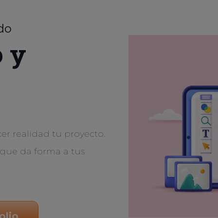
do
o y
er realidad tu proyecto.
que da forma a tus
olio