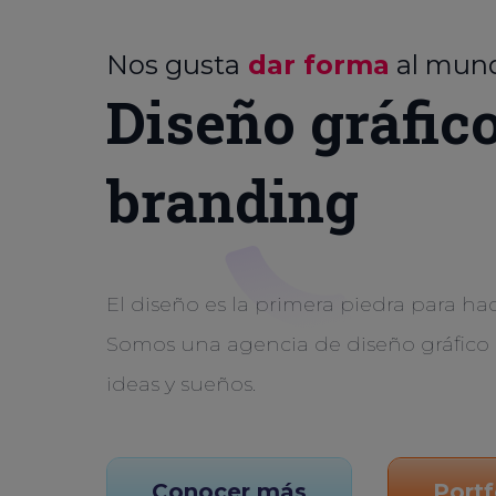
Nos gusta
dar forma
al mun
Diseño gráfic
branding
El diseño es la primera piedra para hac
Somos una agencia de diseño gráfico 
ideas y sueños.
Conocer más
Portf