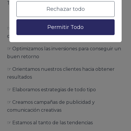
Trabajamos la publicidad de la siguiente manera:
Rechazar todo
Permitir Todo
☞ Ayudamos a que los anunciantes y
consumidores se encuentren
☞ Optimizamos las inversiones para conseguir un
buen retorno
☞ Orientamos nuestros clientes hacia obtener
resultados
☞ Elaboramos estrategias de todo tipo
☞ Creamos campañas de publicidad y
comunicación creativas
☞ Estamos al tanto de las tendencias