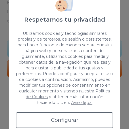
El diseño es la primera piedra para hacer realidad
tu proyecto. Somos una agencia de diseño
Respetamos tu privacidad
gráfico que da forma a tus ideas y sueños.
Utilizamos cookies y tecnologías similares
propias y de terceros, de sesión o persistentes,
para hacer funcionar de manera segura nuestra
Conocer más
página web y personalizar su contenido.
Igualmente, utilizamos cookies para medir y
obtener datos de la navegación que realizas y
para ajustar la publicidad a tus gustos y
Portfolio
preferencias. Puedes configurar y aceptar el uso
de cookies a continuación. Asimismo, puedes
modificar tus opciones de consentimiento en
cualquier momento visitando nuestra
Política
de Cookies
y obtener más información
haciendo clic en:
Aviso legal
¿En qué áreas trabaja una agencia
de publicidad?
Configurar