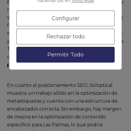
haciendo clic en:
Aviso legal
populares como gafas de sol, lentes de contacto y
revisiones oculares gratuitas. Al acceder a su sitio
web, nos encontramos con una interfaz intuitiva y
Configurar
fácil de navegar. El menú principal está bien
organizado, categorizando los productos por tipo
Rechazar todo
y uso, lo que facilita la búsqueda para los usuarios.
También cuentan con una sección destacada de
Permitir Todo
ofertas y promociones,
atrayendo a clientes
potenciales con descuentos atractivos
.
En cuanto al posicionamiento SEO, Soloptical
muestra un trabajo sólido en la optimización de
metaetiquetas y cuenta con una estructura de
encabezados correcta. Sin embargo, hay margen
de mejora en la optimización de contenido
específico para Las Palmas, lo que podría