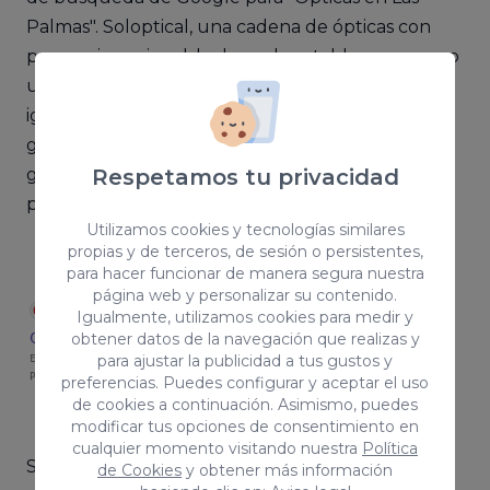
Palmas". Soloptical, una cadena de ópticas con
presencia nacional, ha logrado establecerse como
un referente en el mercado de la salud visual. Al
igual que sus competidores destaca su amplia
gama de gafas graduadas, lentes de contacto y
Respetamos tu privacidad
gafas de sol, así como sus constantes ofertas y
promociones.
Utilizamos cookies y tecnologías similares
propias y de terceros, de sesión o persistentes,
para hacer funcionar de manera segura nuestra
página web y personalizar su contenido.
Igualmente, utilizamos cookies para medir y
obtener datos de la navegación que realizas y
para ajustar la publicidad a tus gustos y
preferencias. Puedes configurar y aceptar el uso
de cookies a continuación. Asimismo, puedes
modificar tus opciones de consentimiento en
cualquier momento visitando nuestra
Política
Su sitio web ofrece acceso directo a secciones
de Cookies
y obtener más información