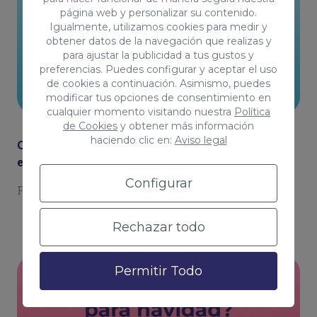
página web y personalizar su contenido.
Igualmente, utilizamos cookies para medir y
obtener datos de la navegación que realizas y
para ajustar la publicidad a tus gustos y
preferencias. Puedes configurar y aceptar el uso
de cookies a continuación. Asimismo, puedes
CASOS DE ESTUDIO
modificar tus opciones de consentimiento en
cualquier momento visitando nuestra
Política
de Cookies
y obtener más información
haciendo clic en:
Aviso legal
Coco Ranking Mayo 2024: Tienda de animales
en Gran Canaria
Configurar
Por
Raúl Acosta Guerra
Rechazar todo
Permitir Todo