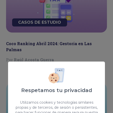
CASOS DE ESTUDIO
Coco Ranking Abril 2024: Gestoría en Las
Palmas
Por
Raúl Acosta Guerra
Respetamos tu privacidad
Utilizamos cookies y tecnologías similares
propias y de terceros, de sesión o persistentes,
para hacer funcionar de manera segura nuestra