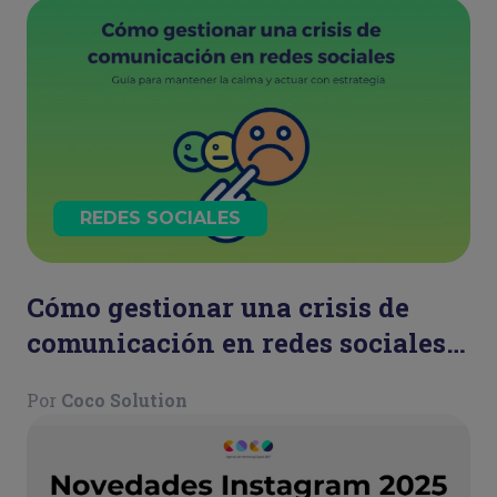
REDES SOCIALES
Cómo gestionar una crisis de
comunicación en redes sociales:
guía para mantener la calma y
Por
Coco Solution
actuar con estrategia