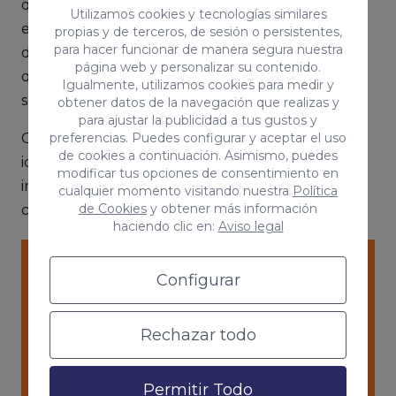
que tiene Instagram, no registra los clics de los
Utilizamos cookies y tecnologías similares
enlaces que subes. Por ello, para medir el tráfico
propias y de terceros, de sesión o persistentes,
para hacer funcionar de manera segura nuestra
de tu cuenta y las conversaciones, es necesario
página web y personalizar su contenido.
que busques un rastreador de enlaces por
Igualmente, utilizamos cookies para medir y
separado.
obtener datos de la navegación que realizas y
para ajustar la publicidad a tus gustos y
preferencias. Puedes configurar y aceptar el uso
Cuando ya hayas añadido el enlace a la historia, el
de cookies a continuación. Asimismo, puedes
icono de la cadena te aparecerá resaltado para
modificar tus opciones de consentimiento en
indicar que el enlace se ha cargado
cualquier momento visitando nuestra
Política
de Cookies
y obtener más información
correctamente.
haciendo clic en:
Aviso legal
Configurar
Rechazar todo
Permitir Todo