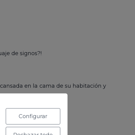
uaje de signos?!
 cansada en la cama de su habitación y
Configurar