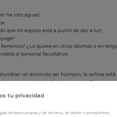
er ha roto aguas!
ia.
ndo que mi esposa está a punto de dar a luz!
nyuge?
 femenino! ¡¿Lo quiere en otros idiomas o en leng
nderá el personal facultativo.
 alumbrar un diminuto ser humano, la señora está
 la conversación definitiva con el staff:
s tu privacidad
?
ías similares propias y de terceros, de sesión o persistentes,