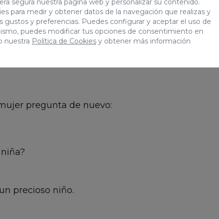
era segura nuestra página web y personalizar su contenido.
es para medir y obtener datos de la navegación que realizas y
 se mira entre sí sin hacer ni un ruido. La mujer se 
tus gustos y preferencias. Puedes configurar y aceptar el uso de
mismo, puedes modificar tus opciones de consentimiento en
o nuestra
Política de Cookies
y obtener más información
 mujer pregunta de nuevo:
 niña?
 un precioso niño.