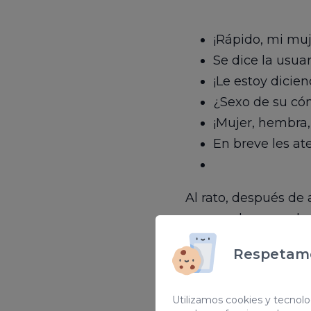
¡Rápido, mi muj
Se dice la usuar
¡Le estoy dicie
¿Sexo de su có
¡Mujer, hembra,
En breve les ate
Al rato, después de
es cuando se produce
Respetamo
¿Es niño o niña
Utilizamos cookies y tecnolog