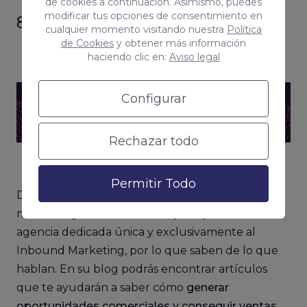
de cookies a continuación. Asimismo, puedes
modificar tus opciones de consentimiento en
8. INBOUNDCYCLE
cualquier momento visitando nuestra
Política
de Cookies
y obtener más información
haciendo clic en:
Aviso legal
Configurar
Rechazar todo
Permitir Todo
Dedicada a la creación de estrategias y
metodologías Inbound, InboyndCycle es una
agencia dedicada única y exclusivamente al
Inbound Marketing, por lo que saben de lo que
hablan. En su blog podrás encontrar artículos
que te ayudarán a saber cómo
generar
oportunidades comerciales y conseguir ventas
.