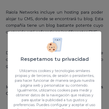
Raiola Networks incluye un hosting para poder
alojar tu CMS, donde se encontrará tu blog. Esta
compañía tiene un blog bastante potente cuyo
contenido está enfocado en los diferentes CMS.
De tal modo, podrás encontrar artículos sobre
Respetamos tu privacidad
cómo
sacarle potencial a Wordpress
así como
guías sobre distintos
lenguajes de programación
.
Utilizamos cookies y tecnologías similares
propias y de terceros, de sesión o persistentes,
para hacer funcionar de manera segura nuestra
página web y personalizar su contenido.
Ideal para comprender el funcionamiento de los
Igualmente, utilizamos cookies para medir y
CMS
y aprovechar al máximo sus posibilidades.
obtener datos de la navegación que realizas y
para ajustar la publicidad a tus gustos y
preferencias. Puedes configurar y aceptar el uso