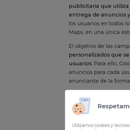
publicitaria que utiliz
entrega de anuncios y
los usuarios en todos 
Maps, en una única estr
El objetivo de las ca
personalizados que se
usuarios
. Para ello, Go
anuncios para cada usu
anunciante de la forma
Respetamo
Utilizamos cookies y tecnolog