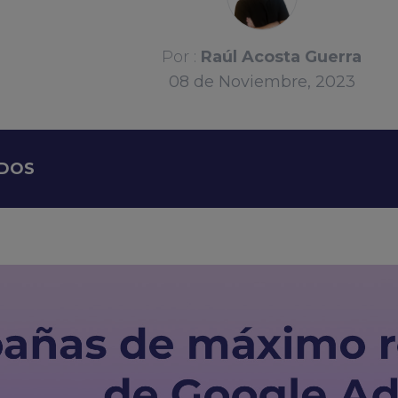
Por :
Raúl Acosta Guerra
08
de
Noviembre, 2023
IDOS