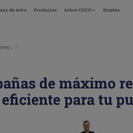
sos de éxito
Productos
Sobre COCO
Empleo
imo...
/
añas de máximo re
 eficiente para tu p