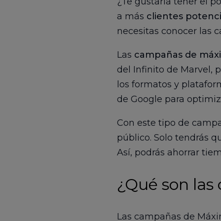
¿Te gustaría tener el p
a más
clientes potenc
necesitas conocer las
Las
campañas de máxi
del Infinito de Marvel,
los formatos y platafor
de Google para optimiza
Con este tipo de campa
público. Solo tendrás q
Así, podrás ahorrar tie
¿Qué son la
Las campañas de Máxi