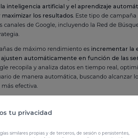
a la inteligencia artificial y el aprendizaje autom
 maximizar los resultados
. Este tipo de campaña
los canales de Google, incluyendo la Red de Búsqu
ategia.
mpañas de máximo rendimiento es
incrementar la 
 ajusten automáticamente en función de las se
ogle recopila y analiza datos en tiempo real, optim
ario de manera automática, buscando alcanzar los
 más efectiva.
s tu privacidad
ías similares propias y de terceros, de sesión o persistentes,