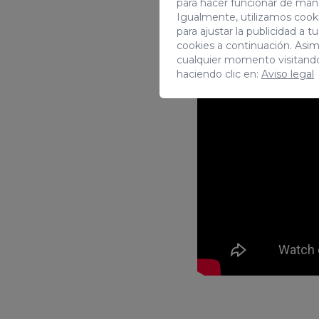
para hacer funcionar de man
Igualmente, utilizamos cooki
para ajustar la publicidad a 
cookies a continuación. Asi
cualquier momento visitand
haciendo clic en:
Aviso legal