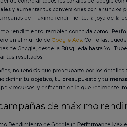
oder de controlar todos los canales de Google con
iales
y aumentar tus conversiones con anuncios p
 campañas de máximo rendimiento,
la joya de la 
mo rendimiento
, también conocida como “
Perf
 pero en el mundo de
Google Ads.
Con ellas, puede
mas de Google, desde la Búsqueda hasta YouTube, y
r tus resultados.
ñas, no tendrás que preocuparte por los detalles 
ue definir
tu objetivo
,
tu presupuesto
y
tu mensa
mpo y recursos, y enfocarte en lo que realmente i
s campañas de máximo rendi
mo Rendimiento de Google (o Performance Max e