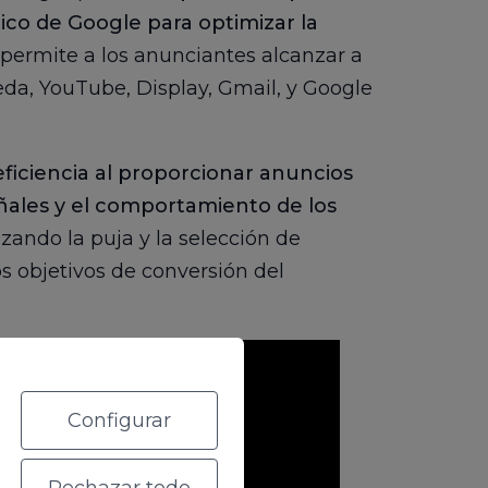
ático de Google para optimizar la
 permite a los anunciantes alcanzar a
eda, YouTube, Display, Gmail, y Google
eficiencia al proporcionar anuncios
ñales y el comportamiento de los
izando la puja y la selección de
 objetivos de conversión del
Configurar