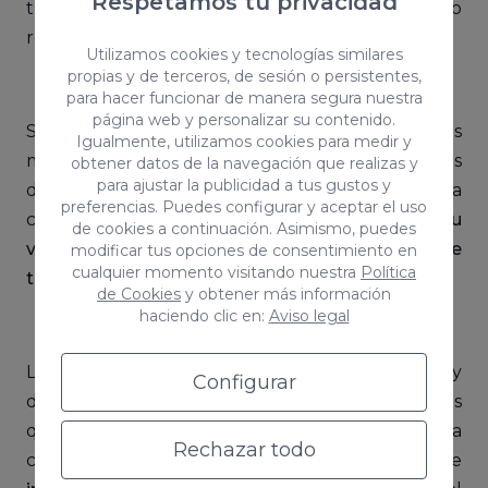
Respetamos tu privacidad
través de impactos publicitarios, seducción o
retención, entre otros.
Utilizamos cookies y tecnologías similares
propias y de terceros, de sesión o persistentes,
para hacer funcionar de manera segura nuestra
página web y personalizar su contenido.
Si lo pensamos fríamente, es lógico que muchas
Igualmente, utilizamos cookies para medir y
marcas y empresas quieran influir en nuestras
obtener datos de la navegación que realizas y
para ajustar la publicidad a tus gustos y
decisiones de compra estudiando la relación y la
preferencias. Puedes configurar y aceptar el uso
causa que une conducta y mente, puesto que
su
de cookies a continuación. Asimismo, puedes
viabilidad puede depender de las decisiones que
modificar tus opciones de consentimiento en
cualquier momento visitando nuestra
Política
toman los consumidores
.
de Cookies
y obtener más información
haciendo clic en:
Aviso legal
Las grandes marcas invierten bastante tiempo y
Configurar
dinero en contratar expertos y neurocientíficos
que analizan los deseos de los consumidores para
Rechazar todo
comprender sus respuestas y decisiones e