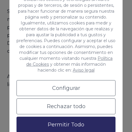
propias y de terceros, de sesión o persistentes,
Sin duda,
Hootsuite
es una de las herramientas
para hacer funcionar de manera segura nuestra
página web y personalizar su contenido.
más populares de la red. Se trata de una
Igualmente, utilizamos cookies para medir y
plataforma que va a permitir monitorear varias
obtener datos de la navegación que realizas y
para ajustar la publicidad a tus gustos y
palabras clave y unirlas todas en un solo
preferencias. Puedes configurar y aceptar el uso
Dashboard, el cual te ofrecerá información de
de cookies a continuación. Asimismo, puedes
cómo actúan en las redes sociales.
modificar tus opciones de consentimiento en
cualquier momento visitando nuestra
Política
de Cookies
y obtener más información
haciendo clic en:
Aviso legal
Algunos datos que incluye de social marketing
listening en su rastreo son:
Configurar
Rechazar todo
Datos demográficos.
Gustos personales.
Permitir Todo
Menciones.