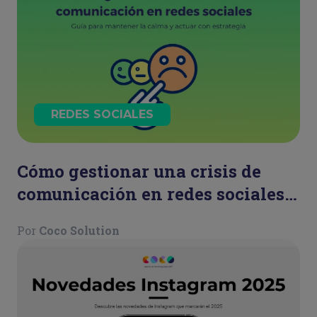
REDES SOCIALES
Cómo gestionar una crisis de
comunicación en redes sociales:
guía para mantener la calma y
Por
Coco Solution
actuar con estrategia