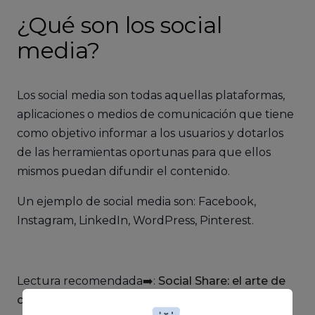
¿Qué son los social
media?
Los social media son todas aquellas plataformas,
aplicaciones o medios de comunicación que tiene
como objetivo informar a los usuarios y dotarlos
de las herramientas oportunas para que ellos
mismos puedan difundir el contenido.
Un ejemplo de social media son: Facebook,
Instagram, LinkedIn, WordPress, Pinterest.
Lectura recomendada
➡️:
Social Share: el arte de
compartir en redes sociales
.