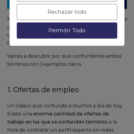
Rechazar todo
No nos debe extrañar que podamos encontrarnos
con algunas situaciones en las que ambos
Permitir Todo
términos aparecen asociados y se utilizan de
forma inadecuada.
Vamos a descubrir por qué confundimos ambos
términos con 3 ejemplos claros.
1. Ofertas de empleo
Un clásico que confunde a muchos a día de hoy.
Existe una
enorme cantidad de ofertas de
trabajo en las que se confunden términos
a la
hora de contratar un perfil experto en redes