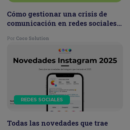
Cómo gestionar una crisis de
comunicación en redes sociales:
guía para mantener la calma y
Por
Coco Solution
actuar con estrategia
REDES SOCIALES
Todas las novedades que trae