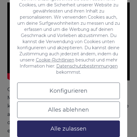
Cookies, um die Sicherheit unserer Website zu
gewährleisten und ihren Inhalt zu
personalisieren. Wir verwenden Cookies auch,
um deine Surfgewohnheiten zu messen und zu
erfassen und um die Werbung auf deinen
Geschmack und Vorlieben abzustimmen. Du
kannst die Verwendung von Cookies unten
konfigurieren und akzeptieren. Du kannst deine
Zustimmung auch jederzeit ändern, indem du
unsere
Cookie-Richtlinien
besuchst und mehr
Information hier:
Datenschutzbestimmungen
bekommst.
Coca Cola ist eine der Marken die das emotionale
Konfigurieren
Marketing am besten anwenden. Jedes Jahr
kommen die Werbungen sehr gut bei den Nutze
Alles ablehnen
an. Mit dieser Werbeaktion bringt Coca Cola dazu
die Nutzer ein Produkt zu kaufen, das sich den
Alle zulassen
eigenen Bedürfnissen anpasst, da es