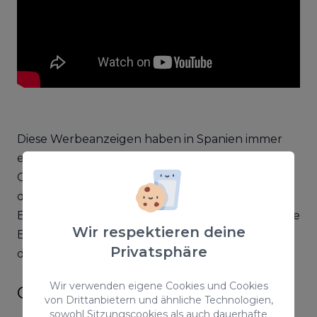
Diese Werbeanzeigen haben in Spanien immer
einen großen Erfolg und werden von der
Gesellschaft sehr gut aufgenommen. Der Sinn
dahinter ist die Gefühle der Hoffnung und
Begeisterung hervorzurufen und dass somit viele
Wir respektieren deine
Bürger einen Lottoschein kaufen, der für sie zu
Privatsphäre
dieser Jahreszeit sehr wichtig ist.
Wir verwenden eigene Cookies und Cookies
Coca Cola
von Drittanbietern und ähnliche Technologien,
sowohl Sitzungscookies als auch dauerhafte