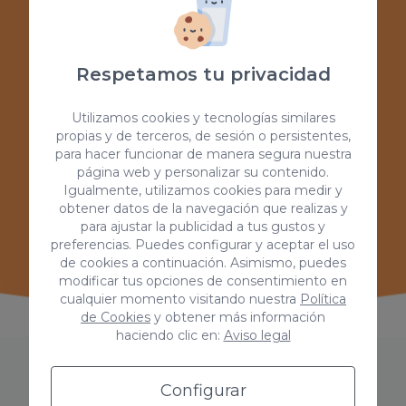
Nuestro servicio está personalizado desde la
primera toma de contacto hasta el lanzamiento.
Estamos ahí para ayudarte.
Respetamos tu privacidad
Utilizamos cookies y tecnologías similares
propias y de terceros, de sesión o persistentes,
para hacer funcionar de manera segura nuestra
Te ayudamos
página web y personalizar su contenido.
Igualmente, utilizamos cookies para medir y
obtener datos de la navegación que realizas y
Asesoría y acompañamiento durante el
para ajustar la publicidad a tus gustos y
desarrollo de apps. Nos ajustamos a tus
preferencias. Puedes configurar y aceptar el uso
necesidades.
de cookies a continuación. Asimismo, puedes
modificar tus opciones de consentimiento en
cualquier momento visitando nuestra
Política
de Cookies
y obtener más información
haciendo clic en:
Aviso legal
Configurar