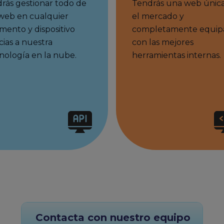
rás gestionar todo de
Tendrás una web únic
web en cualquier
el mercado y
ento y dispositivo
completamente equip
cias a nuestra
con las mejores
nología en la nube.
herramientas internas.
Contacta con nuestro equipo