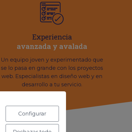
Experiencia
avanzada y avalada
Un equipo joven y experimentado que
se lo pasa en grande con los proyectos
web. Especialistas en diseño web y en
desarrollo a tu servicio.
Configurar