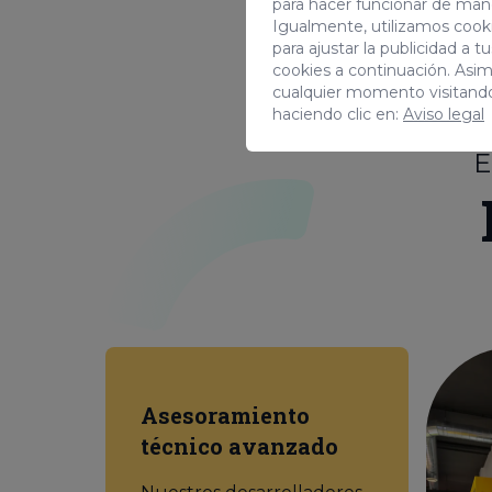
para hacer funcionar de man
Igualmente, utilizamos cooki
para ajustar la publicidad a 
cookies a continuación. Asi
cualquier momento visitand
haciendo clic en:
Aviso legal
E
Asesoramiento
técnico avanzado