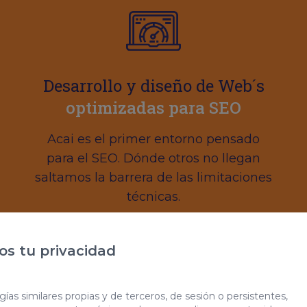
Desarrollo y diseño de Web´s
optimizadas para SEO
Acai es el primer entorno pensado
para el SEO. Dónde otros no llegan
saltamos la barrera de las limitaciones
técnicas.
s tu privacidad
ías similares propias y de terceros, de sesión o persistentes,