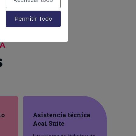
Rechazar todo
Permitir Todo
DA
s
lo
Asistencia técnica
Acai Suite