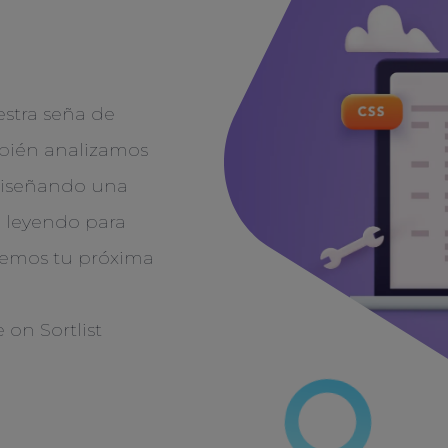
estra seña de
bién analizamos
 diseñando una
e leyendo para
remos tu próxima