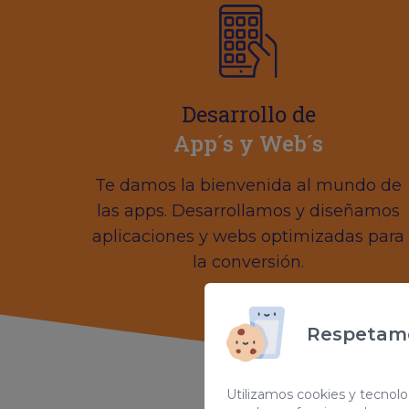
Desarrollo de
App´s y Web´s
Te damos la bienvenida al mundo de
las apps. Desarrollamos y diseñamos
aplicaciones y webs optimizadas para
la conversión.
Respetamo
Utilizamos cookies y tecnolog