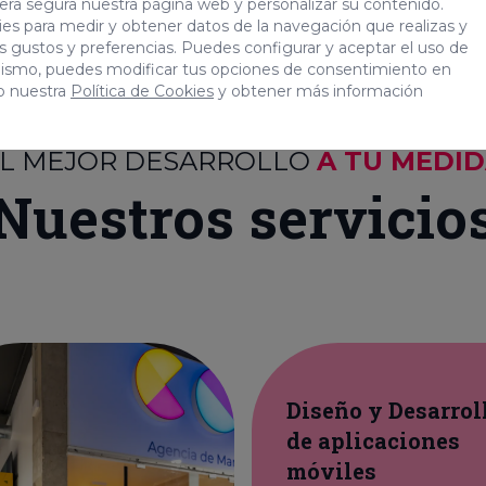
era segura nuestra página web y personalizar su contenido.
es para medir y obtener datos de la navegación que realizas y
tus gustos y preferencias. Puedes configurar y aceptar el uso de
mismo, puedes modificar tus opciones de consentimiento en
o nuestra
Política de Cookies
y obtener más información
L MEJOR DESARROLLO
A TU MEDI
Nuestros servicio
Diseño y Desarrol
de aplicaciones
móviles