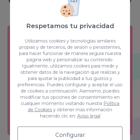
Respetamos tu privacidad
Utilizamos cookies y tecnologías similares
Creativity & Design
propias y de terceros, de sesión o persistentes,
para hacer funcionar de manera segura nuestra
Estilos, color, forma y sensaciones son
página web y personalizar su contenido.
las claves de un equipo que ha
Igualmente, utilizamos cookies para medir y
obtener datos de la navegación que realizas y
conseguido el equilibrio perfecto entre
para ajustar la publicidad a tus gustos y
creatividad y funcionalidad.
preferencias. Puedes configurar y aceptar el uso
de cookies a continuación. Asimismo, puedes
Ver más
modificar tus opciones de consentimiento en
cualquier momento visitando nuestra
Política
de Cookies
y obtener más información
haciendo clic en:
Aviso legal
Configurar