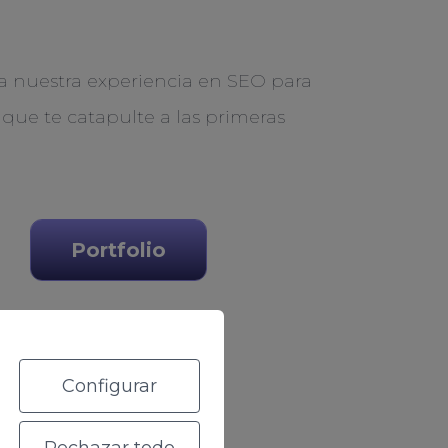
a nuestra experiencia en SEO para
 que te catapulte a las primeras
Portfolio
Configurar