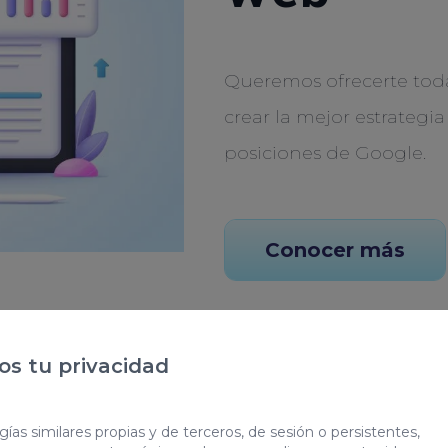
Queremos ofrecerte tod
crear la mejor estrategia
posiciones de Google.
Conocer más
s tu privacidad
ías similares propias y de terceros, de sesión o persistentes,