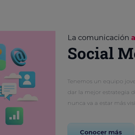
La comunicación
Social M
Tenemos un equipo joven
dar la mejor estrategia 
nunca va a estar más vis
Conocer más