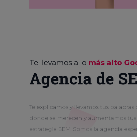
Te llevamos a lo
más alto Go
Agencia de S
Te explicamos y llevamos tus palabras
donde se merecen y aumentamos tus v
estrategia SEM. Somos la agencia espe