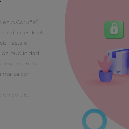
al en A Coruña?
e todo: desde el
eb hasta el
s de publicidad
de qué manera
tu marca con