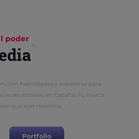
al poder
edia
, con habilidades y expertirse para
de redes sociales en España. Tu marca
ible que con nosotros.
Portfolio