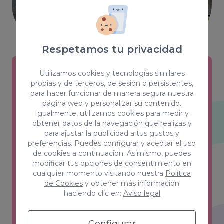
Respetamos tu privacidad
Utilizamos cookies y tecnologías similares
propias y de terceros, de sesión o persistentes,
Creativity & Design
para hacer funcionar de manera segura nuestra
página web y personalizar su contenido.
Estilos, color, forma y sensaciones son
Igualmente, utilizamos cookies para medir y
las claves de un equipo que ha
obtener datos de la navegación que realizas y
para ajustar la publicidad a tus gustos y
conseguido el equilibrio perfecto entre
preferencias. Puedes configurar y aceptar el uso
creatividad y funcionalidad.
de cookies a continuación. Asimismo, puedes
modificar tus opciones de consentimiento en
Ver más
cualquier momento visitando nuestra
Política
de Cookies
y obtener más información
haciendo clic en:
Aviso legal