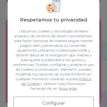
Respetamos tu privacidad
Utilizamos cookies y tecnologías similares
Creativity & Design
propias y de terceros, de sesión o persistentes,
para hacer funcionar de manera segura nuestra
Estilos, color, forma y sensaciones son
página web y personalizar su contenido.
las claves de un equipo que ha
Igualmente, utilizamos cookies para medir y
obtener datos de la navegación que realizas y
conseguido el equilibrio perfecto entre
para ajustar la publicidad a tus gustos y
creatividad y funcionalidad.
preferencias. Puedes configurar y aceptar el uso
de cookies a continuación. Asimismo, puedes
Ver más
modificar tus opciones de consentimiento en
cualquier momento visitando nuestra
Política
de Cookies
y obtener más información
haciendo clic en:
Aviso legal
Configurar