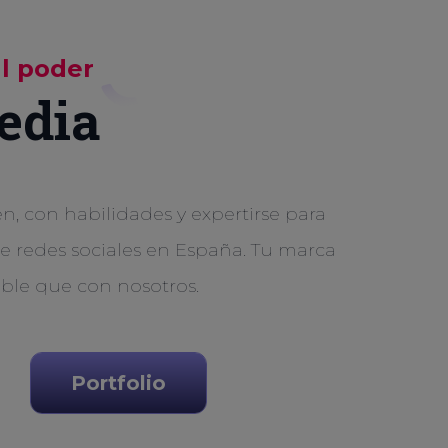
al poder
edia
, con habilidades y expertirse para
de redes sociales en España. Tu marca
ible que con nosotros.
Portfolio