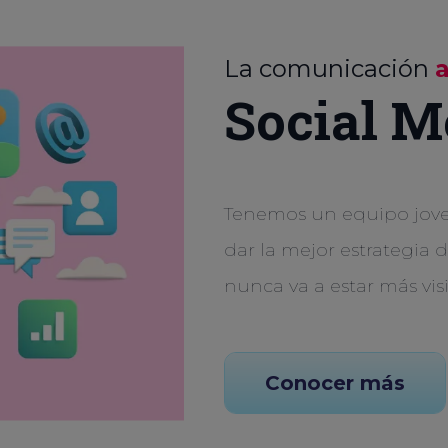
La comunicación
Social M
Tenemos un equipo joven
dar la mejor estrategia 
nunca va a estar más vis
Conocer más