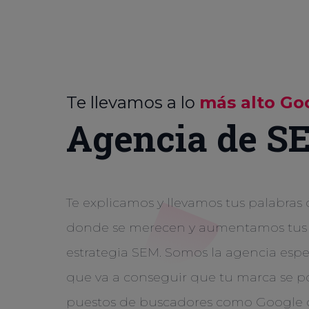
Te llevamos a lo
más alto Go
Agencia de S
Te explicamos y llevamos tus palabras
donde se merecen y aumentamos tus v
estrategia SEM. Somos la agencia espe
que va a conseguir que tu marca se po
puestos de buscadores como Google 