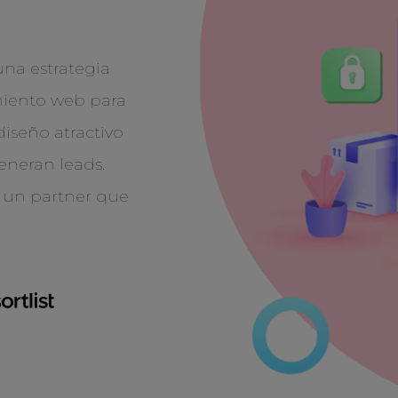
una estrategia
miento web para
 diseño atractivo
eneran leads.
s un partner que