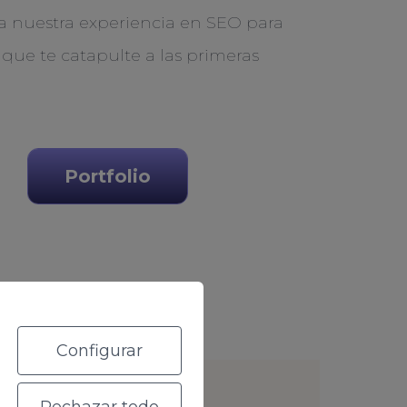
a nuestra experiencia en SEO para
 que te catapulte a las primeras
Portfolio
Configurar