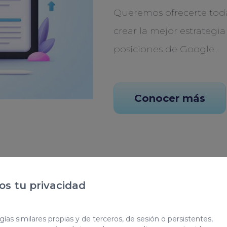
Queremos ofrecerte tod
crear la mejor estrategia
posiciones de Google.
Conocer más
s tu privacidad
ada
ías similares propias y de terceros, de sesión o persistentes,