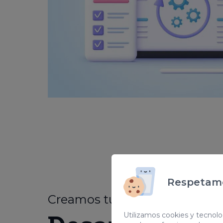
Respetamo
Creamos tu web
personaliz
Utilizamos cookies y tecnolog