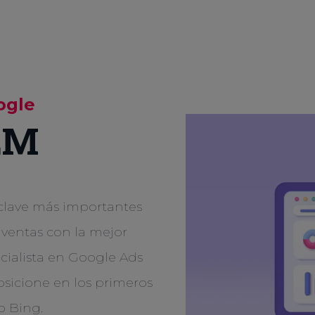
ogle
EM
 clave más importantes
entas con la mejor
cialista en Google Ads
sicione en los primeros
o Bing.