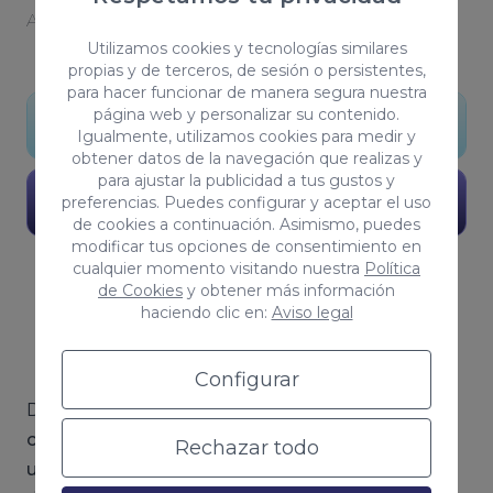
Adoramos las vallas publicitarias.
Utilizamos cookies y tecnologías similares
propias y de terceros, de sesión o persistentes,
para hacer funcionar de manera segura nuestra
página web y personalizar su contenido.
Mi diseño aplicado
Igualmente, utilizamos cookies para medir y
obtener datos de la navegación que realizas y
para ajustar la publicidad a tus gustos y
Ver Portfolio
preferencias. Puedes configurar y aceptar el uso
de cookies a continuación. Asimismo, puedes
modificar tus opciones de consentimiento en
cualquier momento visitando nuestra
Política
de Cookies
y obtener más información
haciendo clic en:
Aviso legal
¿Qué es el branding?
Configurar
Denominamos al branding como la
práctica de
crear una identidad distintiva y coherente para
Rechazar todo
una marca o producto
. Se trata de un conjunto