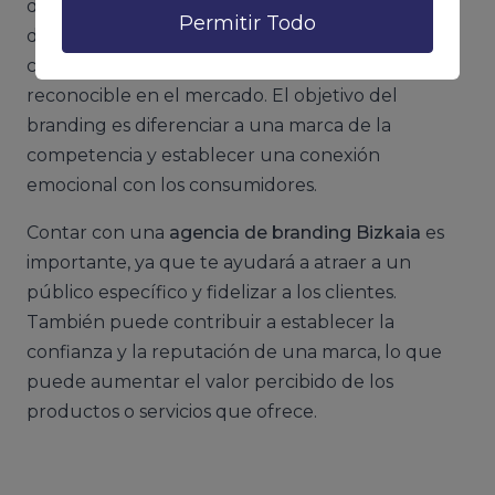
de elementos, como el nombre, el logotipo, el
Permitir Todo
diseño, la voz y la personalidad de la marca, que
contribuyen a generar una imagen única y
reconocible en el mercado. El objetivo del
branding es diferenciar a una marca de la
competencia y establecer una conexión
emocional con los consumidores.
Contar con una
agencia de branding Bizkaia
es
importante, ya que te ayudará a atraer a un
público específico y fidelizar a los clientes.
También puede contribuir a establecer la
confianza y la reputación de una marca, lo que
puede aumentar el valor percibido de los
productos o servicios que ofrece.