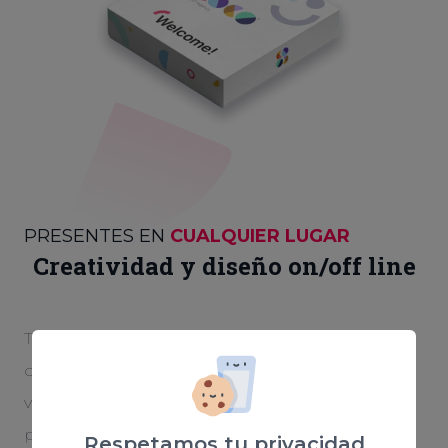
PRESENTES EN
CUALQUIER LUGAR
Creatividad y diseño on/off line
Tu marca se hará fuerte en entornos online y
offline. Preparamos a tu empresa para que sea
visitada en internet y se quede en la retina de las
personas que vean tus recursos fuera de la red.
Respetamos tu privacidad