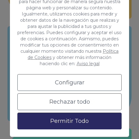
para hacer funcionar de manera segura nuestra
página web y personalizar su contenido.
Igualmente, utilizamos cookies para medir y
obtener datos de la navegación que realizas y
para ajustar la publicidad a tus gustos y
preferencias. Puedes configurar y aceptar el uso
de cookies a continuación. Asimismo, puedes
Sesiones de foto y vídeo
modificar tus opciones de consentimiento en
cualquier momento visitando nuestra
Política
de Cookies
y obtener más información
Porque una imagen vale más que mil
haciendo clic en:
Aviso legal
palabras y en las redes esto se
multiplica por 3.
Configurar
Rechazar todo
Permitir Todo