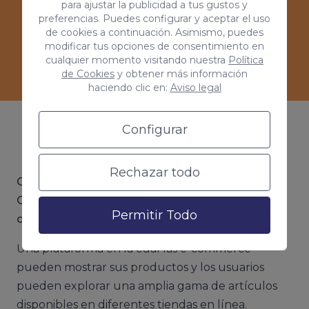
para ajustar la publicidad a tus gustos y
preferencias. Puedes configurar y aceptar el uso
de cookies a continuación. Asimismo, puedes
Ver casos de éxitos
modificar tus opciones de consentimiento en
cualquier momento visitando nuestra
Política
de Cookies
y obtener más información
haciendo clic en:
Aviso legal
Configurar
¿Qué es Google Shopping?
Rechazar todo
Google Shopping es el servicio que ofrece
Google que permite a los usuarios buscar y
Permitir Todo
comparar productos en línea
.
Una plataforma en la cual las e-commerce
pueden mostrar sus productos y los usuarios
pueden explorar una amplia gama de artículos
disponibles en diferentes tiendas en línea.