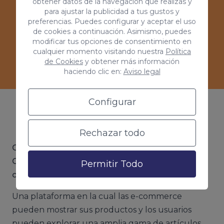
obtener datos de la navegación que realizas y
para ajustar la publicidad a tus gustos y
preferencias. Puedes configurar y aceptar el uso
de cookies a continuación. Asimismo, puedes
modificar tus opciones de consentimiento en
Ver casos de éxitos
cualquier momento visitando nuestra
Política
de Cookies
y obtener más información
haciendo clic en:
Aviso legal
Configurar
¿Qué es Google Shopping?
Rechazar todo
Google Shopping es el servicio que ofrece
Google que permite a los usuarios buscar y
Permitir Todo
comparar productos en línea
.
Una plataforma en la cual las e-commerce
pueden mostrar sus productos y los usuarios
pueden explorar una amplia gama de artículos