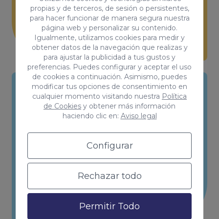
propias y de terceros, de sesión o persistentes,
para hacer funcionar de manera segura nuestra
página web y personalizar su contenido.
Igualmente, utilizamos cookies para medir y
obtener datos de la navegación que realizas y
para ajustar la publicidad a tus gustos y
preferencias. Puedes configurar y aceptar el uso
de cookies a continuación. Asimismo, puedes
modificar tus opciones de consentimiento en
cualquier momento visitando nuestra
Política
Sesiones de foto y vídeo
de Cookies
y obtener más información
haciendo clic en:
Aviso legal
Porque una imagen vale más que mil
palabras y en las redes esto se
Configurar
multiplica por 3.
Rechazar todo
Permitir Todo