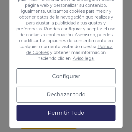
página web y personalizar su contenido.
Igualmente, utilizamos cookies para medir y
obtener datos de la navegación que realizas y
para ajustar la publicidad a tus gustos y
preferencias. Puedes configurar y aceptar el uso
Conocer tu buyer persona
de cookies a continuación. Asimismo, puedes
modificar tus opciones de consentimiento en
Las campañas te ayudan a
cualquier momento visitando nuestra
Política
de Cookies
y obtener más información
recopilar información sobre los
haciendo clic en:
Aviso legal
usuarios como las keywords por las
que nos buscan, las palabras clave
Configurar
que mejor funcionan y mucho más.
¡Vincula tu cuenta de Google Ads
Rechazar todo
con Google Analytics!
Permitir Todo
Me interesa