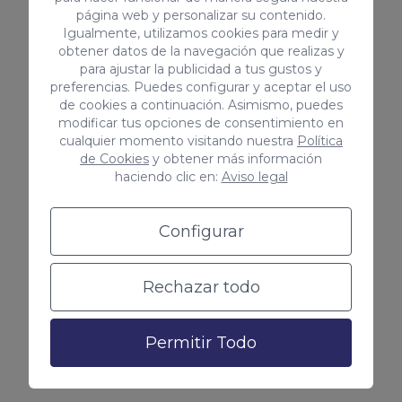
página web y personalizar su contenido.
Igualmente, utilizamos cookies para medir y
Me interesa
obtener datos de la navegación que realizas y
para ajustar la publicidad a tus gustos y
preferencias. Puedes configurar y aceptar el uso
de cookies a continuación. Asimismo, puedes
modificar tus opciones de consentimiento en
cualquier momento visitando nuestra
Política
de Cookies
y obtener más información
Conocer tu buyer persona
haciendo clic en:
Aviso legal
Las campañas te ayudan a
Configurar
recopilar información sobre los
usuarios como las keywords por las
Rechazar todo
que nos buscan, las palabras clave
que mejor funcionan y mucho más.
Permitir Todo
¡Vincula tu cuenta de Google Ads
con Google Analytics!